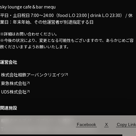
sky lounge cafe＆bar mequ
平日・土日祝日 7:00〜24:00（food L.O 23:00 | drink L.O 23:30） / 休
業日：年末年始、その他運営者が別途指定する日
※詳細はお問い合わせください。
※今後の状況により、変更となる可能性もございますので、あらかじめご容
赦くださいますようお願いいたします。
運営会社
株式会社相鉄アーバンクリエイツ
東急株式会社
UDS株式会社
関連施設
相鉄ホテルズ ザ・スプラジール 横浜
Facebook
X
Copy Link
Share
THE YOKOHAMA FRONT shops & restaurants