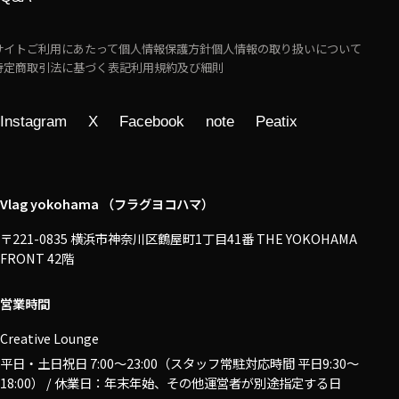
サイトご利用にあたって
個人情報保護方針
個人情報の取り扱いについて
特定商取引法に基づく表記
利用規約及び細則
Instagram
X
Facebook
note
Peatix
Vlag yokohama （フラグヨコハマ）
〒221-0835 横浜市神奈川区鶴屋町1丁目41番 THE YOKOHAMA
FRONT 42階
営業時間
Creative Lounge
平日・土日祝日 7:00〜23:00（スタッフ常駐対応時間 平日9:30～
18:00） / 休業日：年末年始、その他運営者が別途指定する日