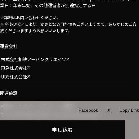
業日：年末年始、その他運営者が別途指定する日
※詳細はお問い合わせください。
※今後の状況により、変更となる可能性もございますので、あらかじめご容
赦くださいますようお願いいたします。
運営会社
株式会社相鉄アーバンクリエイツ
東急株式会社
UDS株式会社
関連施設
相鉄ホテルズ ザ・スプラジール 横浜
Facebook
X
Copy Link
Share
THE YOKOHAMA FRONT shops & restaurants
申し込む
© 2024 Vlag yokohama