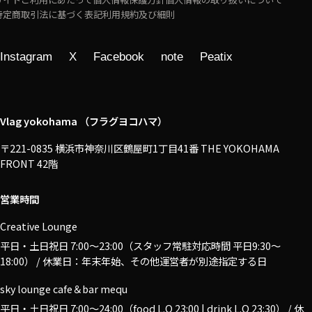
特定商取引法に基づく表記
利用規約及び細則
Instagram
X
Facebook
note
Peatix
Vlag yokohama （フラグヨコハマ）
〒221-0835 横浜市神奈川区鶴屋町1丁目41番 THE YOKOHAMA
FRONT 42階
営業時間
Creative Lounge
平日・土日祝日 7:00〜23:00（スタッフ常駐対応時間 平日9:30～
18:00） / 休業日：年末年始、その他運営者が別途指定する日
sky lounge cafe＆bar mequ
平日・土日祝日 7:00〜24:00（food L.O 23:00 | drink L.O 23:30） / 休