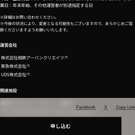
業日：年末年始、その他運営者が別途指定する日
※詳細はお問い合わせください。
※今後の状況により、変更となる可能性もございますので、あらかじめご容
赦くださいますようお願いいたします。
運営会社
株式会社相鉄アーバンクリエイツ
東急株式会社
UDS株式会社
関連施設
相鉄ホテルズ ザ・スプラジール 横浜
Facebook
X
Copy Link
Share
THE YOKOHAMA FRONT shops & restaurants
申し込む
© 2024 Vlag yokohama