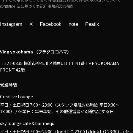
特定商取引法に基づく表記
利用規約及び細則
Instagram
X
Facebook
note
Peatix
Vlag yokohama （フラグヨコハマ）
〒221-0835 横浜市神奈川区鶴屋町1丁目41番 THE YOKOHAMA
FRONT 42階
営業時間
Creative Lounge
平日・土日祝日 7:00〜23:00（スタッフ常駐対応時間 平日9:30～
18:00） / 休業日：年末年始、その他運営者が別途指定する日
sky lounge cafe＆bar mequ
平日・土日祝日 7:00〜24:00（food L.O 23:00 | drink L.O 23:30） / 休