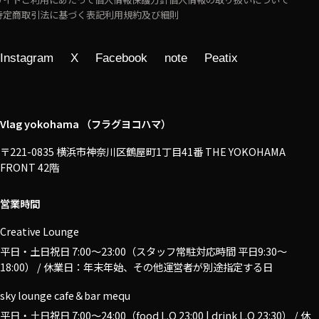
特定商取引法に基づく表記
利用規約及び細則
Instagram
X
Facebook
note
Peatix
Vlag yokohama （フラグヨコハマ）
〒221-0835 横浜市神奈川区鶴屋町1丁目41番 THE YOKOHAMA
FRONT 42階
営業時間
Creative Lounge
平日・土日祝日 7:00〜23:00（スタッフ常駐対応時間 平日9:30～
18:00） / 休業日：年末年始、その他運営者が別途指定する日
sky lounge cafe＆bar mequ
平日・土日祝日 7:00〜24:00（food L.O 23:00 | drink L.O 23:30） / 休