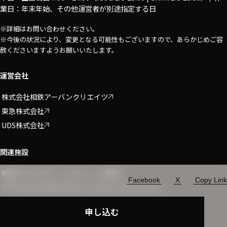
業日：年末年始、その他運営者が別途指定する日
※詳細はお問い合わせください。
※今後の状況により、変更となる可能性もございますので、あらかじめご容
赦くださいますようお願いいたします。
運営会社
株式会社相鉄アーバンクリエイツ
東急株式会社
UDS株式会社
関連施設
相鉄ホテルズ ザ・スプラジール 横浜
Facebook
X
Copy Link
Share
THE YOKOHAMA FRONT shops & restaurants
申し込む
© 2024 Vlag yokohama